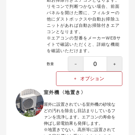
動お掃除付きエアコンとなります。
リモコンで判断つかない場合、前面
パネルを開けた際に、フィルターの
他にダストボックスや自動お掃除ユ
ニットがあれば自動お掃除付きエア
コンとなります。
※エアコンの型番をメーカーWEBサ
イトで確認いただくと、詳細な機能
を確認いただけます。
－
＋
数量
オプション
室外機〈地置き〉
屋外に設置されている室外機の砂埃な
どの汚れを除去し目詰まりしているフ
ァンを洗浄します。エアコンの寿命を
伸ばし節電効果も発揮します。
※地置きでない、高所等に設置されて