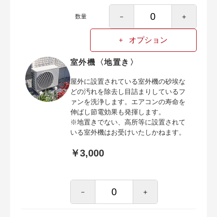
－
＋
数量
オプション
室外機〈地置き〉
屋外に設置されている室外機の砂埃な
どの汚れを除去し目詰まりしているフ
ァンを洗浄します。エアコンの寿命を
伸ばし節電効果も発揮します。
※地置きでない、高所等に設置されて
いる室外機はお受けいたしかねます。
￥3,000
－
＋