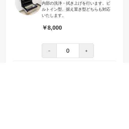
内部の洗浄・拭き上げを行います。ビ
ルトイン型、据え置き型どちらも対応
いたします。
￥8,000
－
＋
キッチン（コ型・プレミアムコース）
￥35,000
（税抜）
サービス特徴
キッチンの水アカや油汚れをキレイ
にお掃除、フッ素コートで仕上げを
行います。
目安: 150分
本商品はキッチンの形状がコ型のご