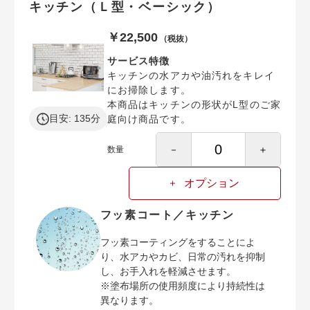
キッチン（Ｌ型・ベーシック）
￥22,500
（税抜）
サービス特徴
キッチンの水アカや油汚れをキレイ
にお掃除します。
本商品はキッチンの形状がL型のご家
目安: 135分
庭向け商品です。
－
＋
数量
オプション
フッ素コート／キッチン
フッ素コーティングをすることによ
り、水アカやカビ、日常の汚れを抑制
し、お手入れを軽減させます。
※塗布場所の使用頻度により持続性は
異なります。