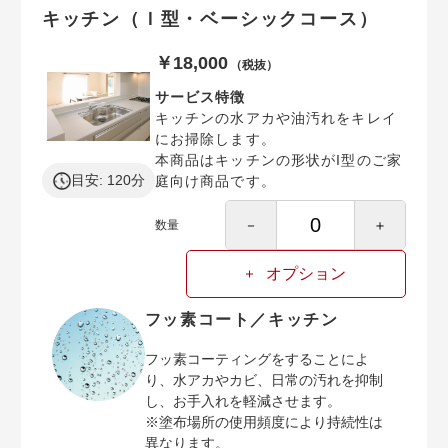
キッチン（Ｉ型・ベーシックコース）
￥18,000
（税抜）
サービス特徴
キッチンの水アカや油汚れをキレイ
にお掃除します。
本商品はキッチンの形状がI型のご家
目安: 120分
庭向け商品です。
－
＋
数量
オプション
フッ素コート／キッチン
フッ素コーティングをすることによ
り、水アカやカビ、日常の汚れを抑制
し、お手入れを軽減させます。
※塗布場所の使用頻度により持続性は
異なります。