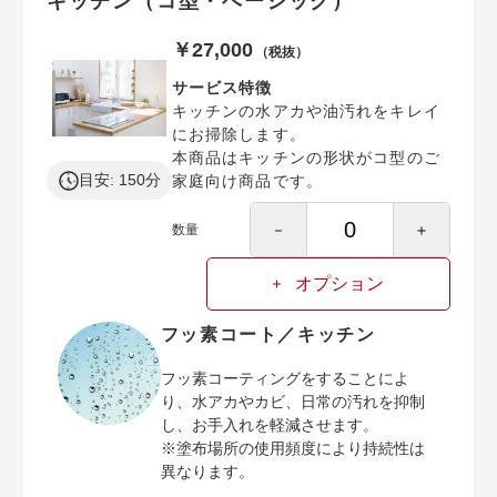
キッチン（コ型・ベーシック）
￥27,000
（税抜）
サービス特徴
キッチンの水アカや油汚れをキレイ
にお掃除します。
本商品はキッチンの形状がコ型のご
目安: 150分
家庭向け商品です。
－
＋
数量
オプション
フッ素コート／キッチン
フッ素コーティングをすることによ
り、水アカやカビ、日常の汚れを抑制
し、お手入れを軽減させます。
※塗布場所の使用頻度により持続性は
異なります。